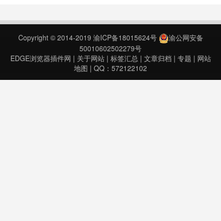
有太多原因让它们终究只成了远方的
一个梦。如果在每天的不经意间能仿
佛去那些地方经历了一次旅行，也许
Copyright © 2014-2019
渝ICP备18015624号
渝公网安备
有天你会真的背起行囊，抛开烦恼与
50010602502279号
顾虑，踏上去往远方的路...……
EDGE浏览器插件网
|
关于网站
|
标签汇总
|
文章归档
|
专题
|
网站
地图
| QQ：572122102