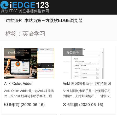
访客须知: 本站为第三方微软EDGE浏览器插件推荐网站，非Micr
标签：英语学习
办公助手
办公助手
Anki Quick Adder
Anki 划词制卡助手（支持划词
翻译，一键制卡）
Anki Quick Adder是一款Anki辅助插
Anki 划词制卡助手是一款英语学习
件，跟Anki 划词制卡助手类似，通
的插件，支持划词翻译，一键制卡。
过与桌面anki配合使用，提供制卡能
英语学习者在新闻网站或者社交媒体
6年前 (2020-06-16)
6年前 (2020-06-16)
力。需要和Anki、Anki Connect
上进行增量阅读(Incremental
立刻查看
立刻查看
plugin一起使用才可以。This
Reading)或者沉浸式阅读
extension provides the ability to
(Immersion Reading)时，往往需要