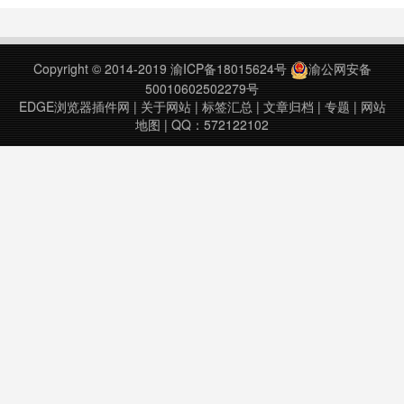
create anki cards directly from
能够随手翻译生词帮助理解，而阅读
Google……
过后，又希望能将刚才阅读时遇到的
生词和上下文语句作为笔记保存，以
Copyright © 2014-2019
渝ICP备18015624号
渝公网安备
供日后复习。Anki本身提供了不
50010602502279号
错……
EDGE浏览器插件网
|
关于网站
|
标签汇总
|
文章归档
|
专题
|
网站
地图
| QQ：572122102