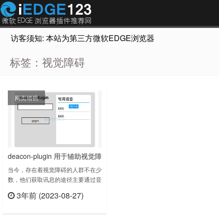
访客须知: 本站为第三方微软EDGE浏览器插件推荐网站，非Micr
标签：视觉障碍
网页增强
deacon-plugin 用于辅助视觉障
碍人群随时朗读页面词语
当今，存在着视觉障碍的人群不在少
数，他们获取讯息的途径主要通过音
频，因此开发出一款可以随时朗读的
3年前 (2023-08-27)
浏览器插件，插件比较简易，适用于
立刻查看
辅助视觉障碍人群接受讯息。使用步
骤：1、点击插件，出现插件界面。