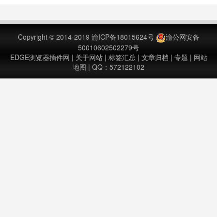
2、点击常用语录添加或者输入文字
至输入框，将文本添加至语音待行
区。3、点击start按钮，插件便会朗
Copyright © 2014-2019
渝ICP备18015624号
渝公网安备
读待行区文本。deacon-plugin
50010602502279号
v1.02……
EDGE浏览器插件网
|
关于网站
|
标签汇总
|
文章归档
|
专题
|
网站
地图
| QQ：572122102