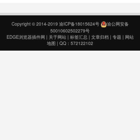
发工具箱Chrome插件下载版本：
码/解码IP地址查询MD5加密
2.3.0.4上次更新日期：2019年7月
BASE64编码/解码随机生成字符串
26日……
随机打乱字符串JSON格式化工具喵
Copyright © 2014-2019
渝ICP备18015624号
渝公网安备
v1.2.2上次更新日……
50010602502279号
EDGE浏览器插件网
|
关于网站
|
标签汇总
|
文章归档
|
专题
|
网站
地图
| QQ：572122102