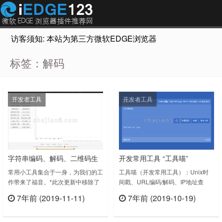
访客须知: 本站为第三方微软EDGE浏览器插件推荐网站，非Micr
标签：解码
开发者工具
开发者工具
字符串编码、解码、二维码生
开发常用工具 “工具喵”
成、解码、加密解密
常用小工具集合于一身，为我们的工
工具喵（开发常用工具）：Unix时
作带来了福音。*此次更新中移除了
间戳、URL编码/解码、IP地址查
HTML/JS/CSS 常用对照表开
原版中的右键菜单选项。功能强大、
询、MD5加密、BASE64编码/解
发工具箱
7年前 (2019-11-11)
7年前 (2019-10-19)
方便、全面的软件开发小工具合集字
码、随机字符串工具喵 /
立刻查看
立刻查看
符串编码解码二维码生成、解码加密
ToolCat（开发常用工具）目前支持
解密HTML/JS/CSS常用对照表......开
以下功能：Unix时间戳转换URL编