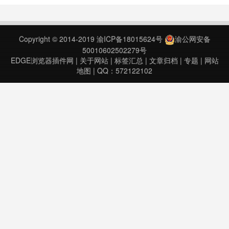
丽家居设计照片。您将看到令人惊叹
measure elements on any web
的厨房，梦幻般的温泉浴室，放松的
page. ?……
卧室，舒适的生活空间和惊人的景
Copyright © 2014-2019
渝ICP备18015624号
渝公网安备
观。Houzz S……
50010602502279号
EDGE浏览器插件网
|
关于网站
|
标签汇总
|
文章归档
|
专题
|
网站
地图
| QQ：572122102