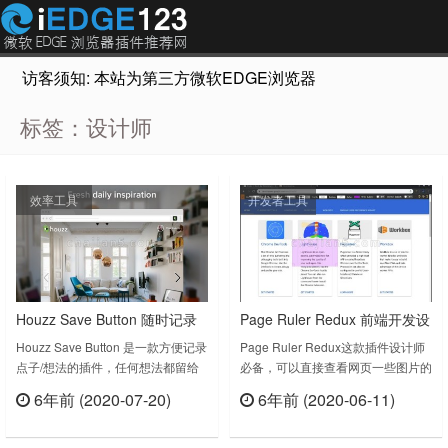
访客须知: 本站为第三方微软EDGE浏览器插件推荐网站，非Micr
标签：设计师
效率工具
开发者工具
Houzz Save Button 随时记录
Page Ruler Redux 前端开发设
点子/想法的插件（家居设计师
计师必备工具
Houzz Save Button 是一款方便记录
Page Ruler Redux这款插件设计师
点子/想法的插件，任何想法都留给
必备，可以直接查看网页一些图片的
福利）
Houzz ，有了Houzz Save Button，
详细像素大小、具体位置等，非常实
6年前 (2020-07-20)
6年前 (2020-06-11)
每次浏览网页，你都可以从漂亮的家
用。A Web Developer\Designer
立刻查看
立刻查看
居设计中获得灵感。打开一个新标
ruler to get perfect pixel
签，你会看到一张来自Houzz 的华
dimensions and positioning to