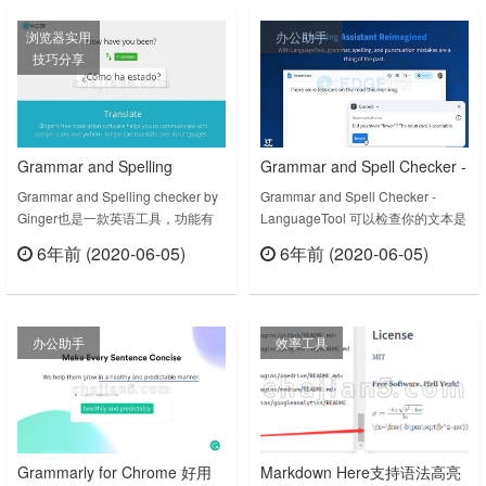
Portuguese and French without
以及拼写检查工具《Spell Checker
浏览器实用
办公助手
ever……
for Chrome》。Lin……
技巧分享
Grammar and Spelling
Grammar and Spell Checker -
checker by Ginger 语法及拼写
LanguageTool 语法和拼写检
Grammar and Spelling checker by
Grammar and Spell Checker -
Ginger也是一款英语工具，功能有
LanguageTool 可以检查你的文本是
检查 英语写作加强
查器
上下文语法，拼写检查器，同义词，
否有拼写和语法问题，找到一般拼写
6年前 (2020-06-05)
6年前 (2020-06-05)
翻译和字典！同样适用于母语和非母
检查器无法检测到的错误。比如混淆
立刻查看
立刻查看
语英语的人，您可以使用Ginger
了there/their、a/an或者重复了一个
Page来增强您在商务信函、学术文
单词，它可以检测出一些语法问题。
档和社交写作中的写作能力。
安装即可使用，无需登录，几乎可以
办公助手
效率工具
Improve your English
在任何网站上工作，包括Gmail、
communication with Ging……
Facebook、twitter。它……
Grammarly for Chrome 好用
Markdown Here支持语法高亮