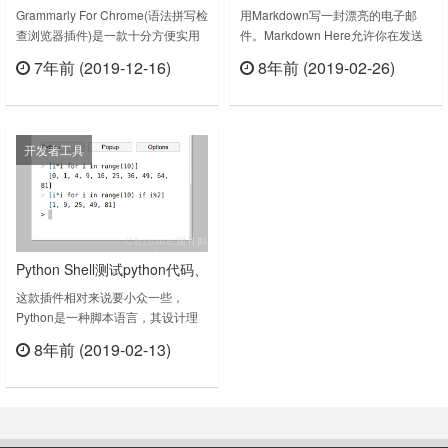
的语法拼写检查插件
Grammarly For Chrome(语法拼写检
用Markdown写一封漂亮的电子邮
查浏览器插件)是一款十分方便实用
件。Markdown Here允许你在发送
的Google Chrome上的语法拼写检
电子邮件之前用Markdown语法编辑
7年前 (2019-12-16)
8年前 (2019-02-26)
查辅助工具。这款Grammarly For
并转换它(让它看起来漂亮极了!)。这
立刻查看
立刻查看
Chrome插件功能强大，简单易用，
对于那些不喜欢在撰写电邮时反复摆
使用后可以帮助用户更轻松的在浏览
弄排版按钮的人无疑是好消息。 它
器中检查语法。插件在浏览器的任何
特别适合那些要在电子邮件中插入代
开发者工具
文本框中写入文本，可以帮助您实时
码的程序员们 —— 没错，它甚至支
检查语法问题，应用程序将智能地分
持语法高亮显示。 对于我们之中的
析段中的错误用法并使用红色……
数学家们而言，Markdown Here
也……
Python Shell测试python代码、
测试正则表达式
这款插件相对来说要小众一些，
Python是一种脚本语言，其设计理
念强调代码可读性。Python Shell插
8年前 (2019-02-13)
件适用于偶尔需要用Python做项目
立刻查看
的开发者朋友，普通Chrome用户不
用下载，程序员专用工具。插件功能
并不多，但很实用，提供了测试
Python代码语法和测试正则的功