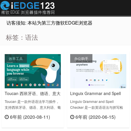
访客须知: 本站为第三方微软EDGE浏览器插件推荐网站，非Micr
标签：语法
效率工具
办公助手
Toucan 西班牙语、德语、意大
Linguix Grammar and Spell
利语、葡萄牙语法学习插件
Checker 英语语法与拼写检查
Toucan 是一款外语语法学习插件，
Linguix Grammar and Spell
支持西班牙语、德语、意大利语、葡
Checker 是一款英语语法与拼写检
萄牙的语法。Learn a new
查的插件，之前我们也推荐过语法及
6年前 (2020-08-11)
6年前 (2020-06-15)
language just by browsing the
拼写检查插件《Grammar and
立刻查看
立刻查看
internet.Toucan will teach you
Spelling checker by Ginger 》、
Spanish, German, Italian,
《Grammar and Spell Checker》