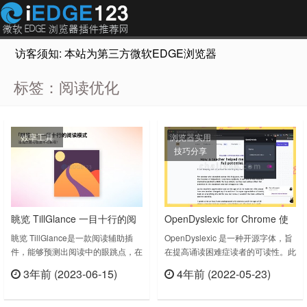
访客须知: 本站为第三方微软EDGE浏览器插件推荐网站，非Micr
标签：阅读优化
效率工具
浏览器实用
技巧分享
眺览 TillGlance 一目十行的阅
OpenDyslexic for Chrome 使
读辅助插件 帮助你快速阅读 体
用OpenDyslexic字体
眺览 TillGlance是一款阅读辅助插
OpenDyslexic 是一种开源字体，旨
件，能够预测出阅读中的眼跳点，在
在提高诵读困难症读者的可读性。此
验不一样的网页阅读
阅读中的凝视—眼跳—凝视过程中，
扩展使用OpenDyslexic字体覆盖网
3年前 (2023-06-15)
4年前 (2022-05-23)
利用高亮引导读者眼跳，从而节约了
页上的所有字体，并将网页格式化为
立刻查看
立刻查看
寻找眼跳位置的时间，到达速读的目
更易于阅读。有心去可以试试。
的。是否想静下心来好好读一读文
OpenDyslexic for Chrome v12.0.0