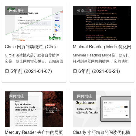
章？是否想能更快速阅读？如何脱离
上次更新日期：2021年6月27
网页增强
效率工具
信息茧房，走进更大的世界？▷加快
日……
阅读速度：我们研究了人眼在阅读中
的注意力机制，开发了眺览NLP引
擎。引擎能提前预……
Circle 网页阅读模式（Circle
Minimal Reading Mode 优化网
Reading Mode）
页浏览体验
Circle 阅读模式是开发者自荐插件！
Minimal Reading Mode是一款专门
它是一款让网页赏心悦目、让阅读回
针对浏览器网页的插件， 它的功能
归初心的插件。Circle 这款插件提供
主要是优化网页易于阅读浏览。
5年前 (2021-04-07)
6年前 (2021-02-24)
更隐私、更轻松、更舒适的阅读体
Minimal Reading Mode可以将网页
立刻查看
立刻查看
验，在广告太多的网页容易分散注意
文字优化清晰的行距字体，良好的对
力、审美太高觉得有些网站配色太丑
比度，到了夜晚时间还可以开启黑暗
不忍直视、字体太小看不清、排版太
夜间模式。整个插件做的比较小巧好
网页增强
网页增强
乱找不到正文，阅读真的需要这么困
用，只有20多kB的大小。Minimal
难吗？简单的单击一下（duck 不
Reading Mode v1.5.3上次更新……
必），Circle 还你最纯粹的阅读体
验，为……
Mercury Reader 去广告的网页
Clearly 小巧精致的阅读优化插