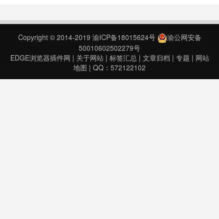
括以下功能：1.域名的IP和地理位
置。2.您的IP及其地理位置数据。3.
网站的流量排名。4.当前页面的总重
Copyright © 2014-2019
渝ICP备18015624号
渝公网安备
定向……
50010602502279号
EDGE浏览器插件网
|
关于网站
|
标签汇总
|
文章归档
|
专题
|
网站
地图
| QQ：572122102