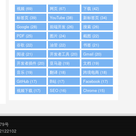
视频 (69)
网页 (67)
下载 (42)
标签页 (39)
YouTube (38)
新标签页 (34)
Google (28)
前端开发 (26)
搜索 (26)
PDF (25)
图片 (24)
截图 (22)
谷歌 (22)
油管 (22)
书签 (21)
阅读 (21)
开发者工具 (20)
Gmail (20)
开发者插件 (20)
亚马逊 (19)
文档 (19)
音乐 (19)
翻译 (18)
跨境电商 (18)
GitHub (17)
B站 (17)
Facebook (17)
视频下载 (17)
SEO (16)
Chrome (15)
79号
2122102