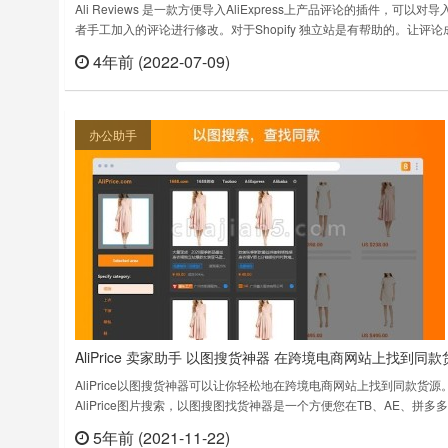
Ali Reviews 是一款方便导入AliExpress上产品评论的插件，可以对导
者手工加入的评论进行修改。对于Shopify 独立站是有帮助的。让评论
有效的营销素材，提高你的产品转化率。Ali Reviews v6.1.7.2上次更
4年前 (2022-07-09)
立刻
期：2022年6月14日……
办公助手
AliPrice 卖家助手 以图搜货神器 在跨境电商网站上找到同款
AliPrice以图搜货神器可以让你轻松地在跨境电商网站上找到同款货源
AliPrice图片搜索，以图搜图找货神器是一个方便您在TB、AE、拼多
义乌购、虾皮、京东、Ebay上采购货源的拓展工具。主要功能能：1. 
5年前 (2021-11-22)
立刻
搜索：点击搜图按钮或者右键图片搜索，在TB、AE、拼多多、义乌购