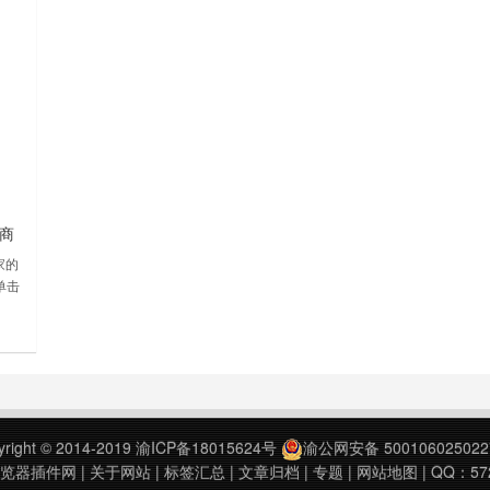
关商
家的
单击
）
查看
yright © 2014-2019
渝ICP备18015624号
渝公网安备 500106025022
浏览器插件网
|
关于网站
|
标签汇总
|
文章归档
|
专题
|
网站地图
| QQ：57