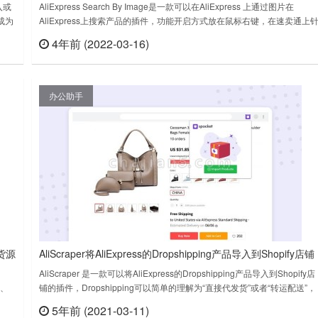
入或
AliExpress Search By Image是一款可以在AliExpress 上通过图片在
成为
AliExpress上搜索产品的插件，功能开启方式放在鼠标右键，在速卖通上
新日
对产品的图片，鼠标右键点击一下就可以看到“Search AliExpress By
4年前 (2022-03-16)
查看
立刻查看
Image”选项，操作即可。像下图这样：服务有aliseeks提供，点击搜索后
定向到alise……
办公助手
货源
AliScraper将AliExpress的Dropshipping产品导入到Shopify店铺
插件
。
AliScraper 是一款可以将AliExpress的Dropshipping产品导入到Shopify店
多、
铺的插件，Dropshipping可以简单的理解为“直接代发货”或者“转运配送”，
图片
相当于现在1688上面的一件代发。与传统相反，当零售商要出售商品的时
5年前 (2021-03-11)
查看
立刻查看
、虾
候，零售商将客户订单发给第三方供应商，由第三方供应商直接将商品发