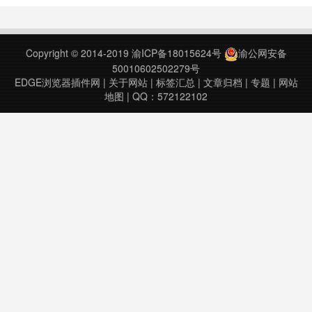
全策略，将广告插入到这个扩展中来
赚钱是不可能的，所以请不要再继续
给我发邮件了。Authenticator
Copyright © 2014-2019
渝ICP备18015624号
渝公网安备
generates 2-Step Verific……
50010602502279号
EDGE浏览器插件网
|
关于网站
|
标签汇总
|
文章归档
|
专题
|
网站
地图
| QQ：572122102