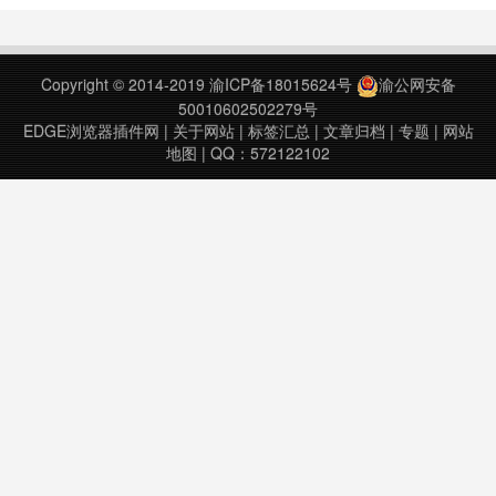
Sport web page in popup
window.Clicking on BBC Sp……
Copyright © 2014-2019
渝ICP备18015624号
渝公网安备
50010602502279号
EDGE浏览器插件网
|
关于网站
|
标签汇总
|
文章归档
|
专题
|
网站
地图
| QQ：572122102