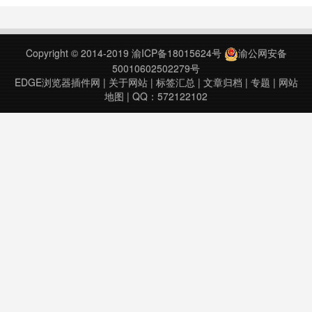
模板（Paint Seed）、磨损查询及排
序，贴纸直接显示（并显示贴纸的刮
磨数值），以及截取皮肤正反面高清
Copyright © 2014-2019
渝ICP备18015624号
渝公网安备
检视……
50010602502279号
EDGE浏览器插件网
|
关于网站
|
标签汇总
|
文章归档
|
专题
|
网站
地图
| QQ：572122102