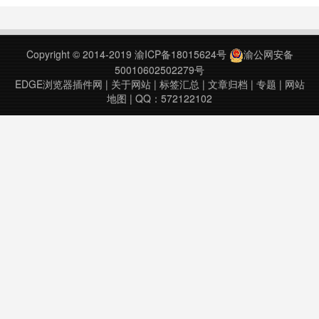
使用Chrome浏览器搭配扩展插件，
访问ECARX办公投屏系统官网，输
入配对编码开始办公投屏。ECARX
Copyright © 2014-2019
渝ICP备18015624号
渝公网安备
投屏助手 v2.0.5上次更新日期：
50010602502279号
2020……
EDGE浏览器插件网
|
关于网站
|
标签汇总
|
文章归档
|
专题
|
网站
地图
| QQ：572122102