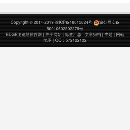
台，更简单，更易用。豆瓣FM电台
Chrome扩展，不用打开网页即可收
听电台，歌单，更简单，更易用。欢
Copyright © 2014-2019
渝ICP备18015624号
渝公网安备
迎反馈意见：）更新日志：
50010602502279号
5.4(2017/09/01)……
EDGE浏览器插件网
|
关于网站
|
标签汇总
|
文章归档
|
专题
|
网站
地图
| QQ：572122102