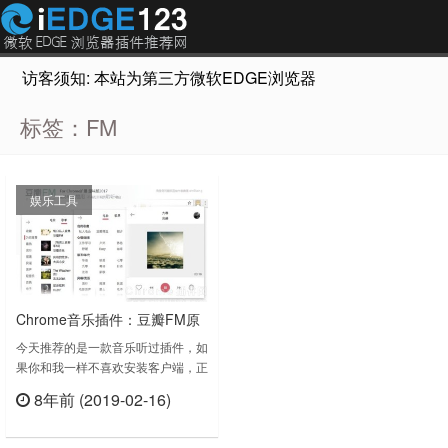
访客须知: 本站为第三方微软EDGE浏览器插件推荐网站，非Micr
标签：FM
娱乐工具
Chrome音乐插件：豆瓣FM原
味版2017
今天推荐的是一款音乐听过插件，如
果你和我一样不喜欢安装客户端，正
好也对豆瓣FM比较喜欢，那么这款
8年前 (2019-02-16)
插件很适合你，我是豆瓣FM的早期
立刻查看
用户，从豆瓣FM发布的时候开始就
一直使用至今。原味呈现官方豆瓣电