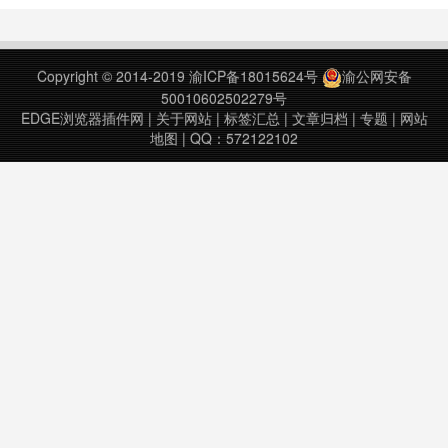
拖拽。本扩展简单实用没有任何花哨
的东西，选择文字后右键显示搜索菜
单或右键图片显示图片搜索。主要的
Copyright © 2014-2019
渝ICP备18015624号
渝公网安备
搜索引擎包括：Google、百度、淘
50010602502279号
宝及影视漫画、大学图书……
EDGE浏览器插件网
|
关于网站
|
标签汇总
|
文章归档
|
专题
|
网站
地图
| QQ：572122102