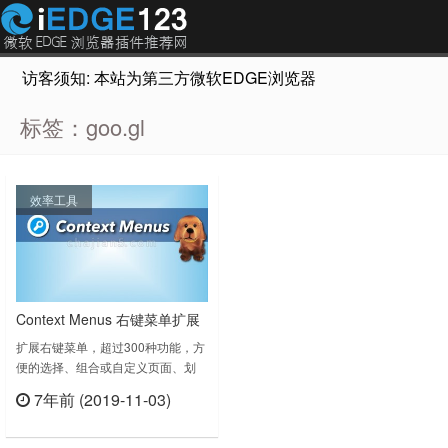
访客须知: 本站为第三方微软EDGE浏览器插件推荐网站，非Micr
标签：goo.gl
效率工具
Context Menus 右键菜单扩展
右键搜
扩展右键菜单，超过300种功能，方
便的选择、组合或自定义页面、划
词、图片菜单，并有生成、解析二维
7年前 (2019-11-03)
码和短网址功能。设置可使用云存
立刻查看
储。最新增加功能共享、资源下载、
重命名等功能。右键搜伴侣增加超级