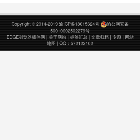
自己的手机、或是苦等云端笔记同
步。★ 给不喜欢用手机打字的你★
也可以将电脑上的网页一键推到手机
Copyright © 2014-2019
渝ICP备18015624号
渝公网安备
★ 聪明人和懒人必备的超实用小工
50010602502279号
具★ i……
EDGE浏览器插件网
|
关于网站
|
标签汇总
|
文章归档
|
专题
|
网站
地图
| QQ：572122102