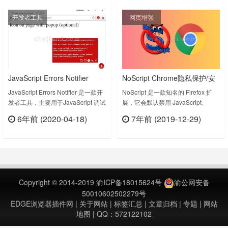
添加CSS和JavaScript 。User
ar……
开发者工具
网页增强
JavaScript and CSS v1.2.8上次
更……
JavaScript Errors Notifier
NoScript Chrome隐私保护/安
（JavaScript 错误通知的调试
全插件
JavaScript Errors Notifier 是一款开
NoScript 是一款知名的 Firefox 扩
发者工具，主要用于JavaScript 调试
展，它会默认禁用 JavaScript、
工具）
时的错误通知，Notifies JavaScript
Java、Flash、Sliverlight 等浏览器
6年前 (2020-04-18)
7年前 (2019-12-29)
errors by icon in toolbar bar or
脚本、插件，让用户的浏览器更加安
立刻查看
立刻查看
notification popupGitHub →
全，也是匿名浏览器 Tor 的标配扩
https://goo.gl/RBcFK8Test page →
展。所以，如果你要使用
……
NoScript，需要一段时间的调教，将
一些常用网站设置为信任，之后才能
愉快的保护安全。NoScript 插件下
Copyright © 2014-2019
渝ICP备18015624号
渝公网安备
载版……
50010602502279号
EDGE浏览器插件网
|
关于网站
|
标签汇总
|
文章归档
|
专题
|
网站
地图
| QQ：572122102