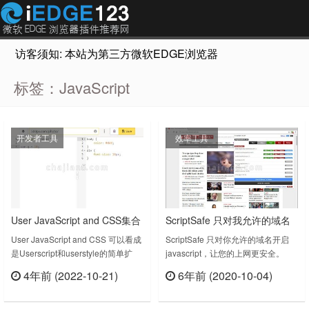
访客须知: 本站为第三方微软EDGE浏览器插件推荐网站，非Micr
标签：JavaScript
开发者工具
效率工具
User JavaScript and CSS集合
ScriptSafe 只对我允许的域名
了用户样式和用户脚本功能的
开启 javascript
User JavaScript and CSS 可以看成
ScriptSafe 只对你允许的域名开启
是Userscript和userstyle的简单扩
javascript，让您的上网更安全。
插件
展，可以将自己的JavaScript或CSS
v1.0.8.x - "Can't Touch
4年前 (2022-10-21)
6年前 (2020-10-04)
规则注入任何页面，俗称用户样式和
This"v1.0.8.1-4 - Friday, July 8,
立刻查看
立刻查看
用户脚本。而这个插件集合了两种自
2016- I've translated ScriptSafe into
定义功能，让用户能根据自己的需要
46 languages! These translations