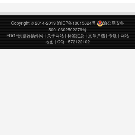
只需安装后连接到 Last.fm 账户即
可，识别成功的歌曲会通过浏览器的
桌面通知功能显示歌曲信息。
Copyright © 2014-2019
渝ICP备18015624号
渝公网安备
Scrobble……
50010602502279号
EDGE浏览器插件网
|
关于网站
|
标签汇总
|
文章归档
|
专题
|
网站
地图
| QQ：572122102