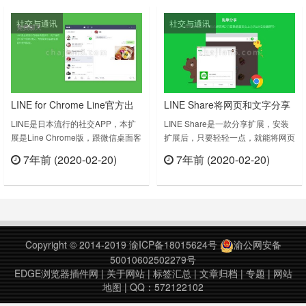
忘录和屏幕截图，让一切轻松自如
1.3上次更新日期：2019年4月19
社交与通讯
社交与通讯
LINE改变了全球的通讯模式，无论
日……
您身处何地，都能畅享免费的文字信
息……
LINE for Chrome Line官方出
LINE Share将网页和文字分享
品的插件（连我）
给LINE好友或存在Keep中
LINE是日本流行的社交APP，本扩
LINE Share是一款分享扩展，安装
展是Line Chrome版，跟微信桌面客
扩展后，只要轻轻一点，就能将网页
户端差不多。使用丰富的LINE贴图
和文字分享给LINE好友，或者储存
7年前 (2020-02-20)
7年前 (2020-02-20)
表达您的情感- 用各式各样的LINE贴
在Keep中啰。功能介绍1.点击分享
立刻查看
立刻查看
图，完美表达您的各种情感。大文
想要透过LINE分享目前的网页吗？
件？没问题！- 发送照片和1 GB以下
只要点选画面右上方的LINE按键即
的大文件，简单又迅速。 创建群
可。您可以轻松将网页分享至聊天室
组，拉近距离- 与家人、同学和其他
或动态消息，或者储存在Keep中，
重要人脉更好地保持联系。- 可同时
以便之后于行动装置上查看。2.反白
Copyright © 2014-2019
渝ICP备18015624号
渝公网安备
与多位好友分享重要的……
文字，轻松分享当您想要分享网页
50010602502279号
上……
EDGE浏览器插件网
|
关于网站
|
标签汇总
|
文章归档
|
专题
|
网站
地图
| QQ：572122102