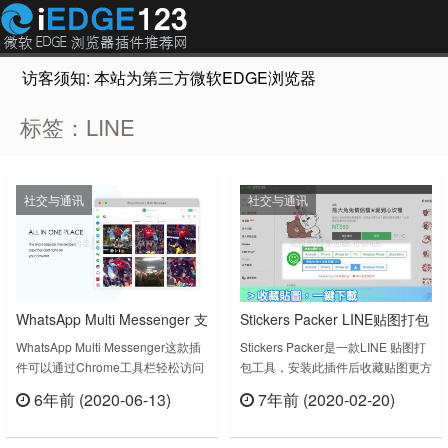
访客须知: 本站为第三方微软EDGE浏览器插件推荐网站，非Micr
标签：LINE
社交与通讯
社交与通讯
WhatsApp Multi Messenger 支
Stickers Packer LINE贴图打包
持WeChat LINE WhatsApp
工具
WhatsApp Multi Messenger这款插
Stickers Packer是一款LINE 贴图打
件可以通过Chrome工具栏轻松访问
包工具，安装此插件后收藏贴图更方
Telegram FB Messenge等
WeChat,LINE, WhatsApp,
便！ LINE 去背贴图、动态贴图、表
6年前 (2020-06-13)
7年前 (2020-02-20)
Telegram，FB Messenge等等，赶
情贴、各式主题一键打包，简单设
立刻查看
立刻查看
快下载了尝试一下吧！免费聊天和智
定、轻松下载！Stickers Packer
能备忘录免费的文字信息、便捷的备
（LINE 贴图打包）插件下载版本：