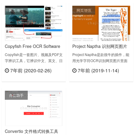
可快速提取截取内容文本，复制粘
网页增强
网页增强
贴，轻松解决网页内容不能复制难
题，通过插件传图功能，可以将电脑
各类图片（如微信、QQ、钉钉等聊
天软件图片、本地图片、office……
Copyfish Free OCR Software
Project Naptha 识别网页图片
图片、视频及PDF文字辨识工
里面的文字并可复制的插件
Copyfish是一套图片、视频及PDF文
Project Naptha是款很牛的插件，能
字辨识工具，它辨识中文、英文、日
用光学字符OCR识别网页图片里面
具
文、韩文、法文等多国语言，只要利
的文字，并且转换成可以直接用鼠标
7年前 (2020-02-26)
7年前 (2019-11-14)
用Copyfish提取画面内容，就能透过
选择进行复制。Highlight, copy,
立刻查看
立刻查看
OCR快速辨识、取得文字而无须自
edit, and translate text from any
己输入，非常方便。主要特色：能辨
image on the web.Live Demo:
识图象、视频或PDF档案内的文字。
http://projectnaptha.com/Project
办公助手
可辨识中文、英文、日文、韩文、法
Na……
文等多国语言。支持Windows、
Mac及Linux等操作系统。Co……
Convertio 文件格式转换工具