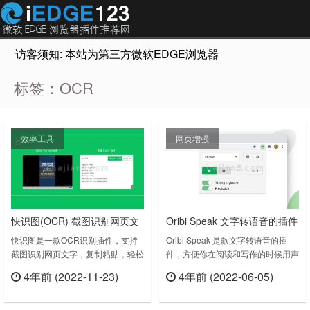
访客须知: 本站为第三方微软EDGE浏览器插件推荐网站，非Micr
标签：OCR
效率工具
网页增强
快识图(OCR) 截图识别网页文
Oribi Speak 文字转语音的插件
字，复制粘贴，轻松解决网页
快识图是一款OCR识别插件，支持
Oribi Speak 是款文字转语音的插
截图识别网页文字，复制粘贴，轻松
件，方便你在阅读和写作的时候用声
内容不能复制难题
解决网页内容不能复制难题。支持图
音说出单词和句子。Oribi Speak
4年前 (2022-11-23)
4年前 (2022-06-05)
片文字识别、网页PDF文字识别、传
v2.4.1上次更新日期：2022年5月3
立刻查看
立刻查看
图文字识别。快识图（OCR)使用智
日Oribi Speak v2.4.2.0上次更新日
能OCR技术，截取网页任意部分，
期：2022年6月16日……