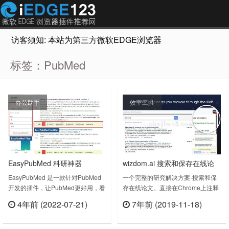
访客须知: 本站为第三方微软EDGE浏览器插件推荐网站，非Micr
标签：PubMed
办公助手
效率工具
EasyPubMed 科研神器
wizdom.ai 搜索和保存在线论
PubMed超强辅助学术文献查
文 科研必备工具
EasyPubMed 是一款针对PubMed
一个完整的研究解决方案-搜索和保
开发的插件，让PubMed更好用，看
存在线论文。直接在Chrome上注释
询
摘要、找全文、收藏文献都不是问
pdf，引用谷歌文档上的文章。通过
4年前 (2022-07-21)
7年前 (2019-11-18)
题，支持一键点击从UnpayWall、
交互式PDF阅读器在线阅读时，对
立刻查看
立刻查看
Sci-Hub多渠道获取全文PDF。 - 一
PDF文件进行注释和下载。当你在
键收集PubMed文章，好文献随时收
wizdom.ai 搜索时，wizdom.ai从1亿