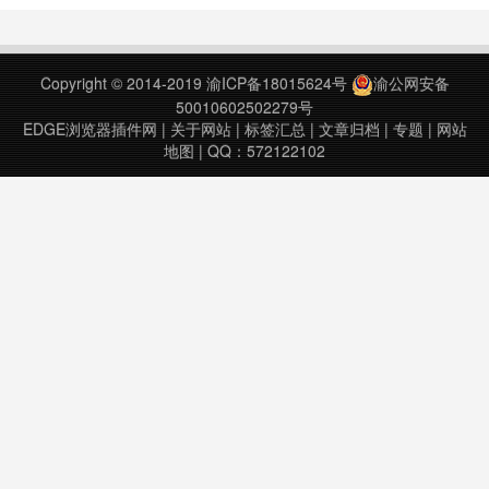
藏并支持做多种标记，如星价、旗
篇论文中收集文章参考，引用它们并
标、贴标签、写备注 - 展示最新
在谷歌文档中生成超过7000种引用
（2022年）杂志影响因子、JCR分
样式的书目。wizdom.ai支持数百个
Copyright © 2014-2019
渝ICP备18015624号
渝公网安备
区、中科院分区及文……
出版商网站，包括Go……
50010602502279号
EDGE浏览器插件网
|
关于网站
|
标签汇总
|
文章归档
|
专题
|
网站
地图
| QQ：572122102