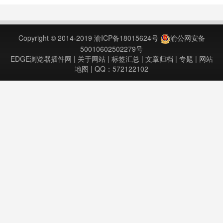
的，更适用于响应式布局。
PxtoRem v0.0.3上次更新日期：
2018年6月14日PxtoRem v0.0.3上
Copyright © 2014-2019
渝ICP备18015624号
渝公网安备
次更新日期：2020年3月11日……
50010602502279号
EDGE浏览器插件网
|
关于网站
|
标签汇总
|
文章归档
|
专题
|
网站
地图
| QQ：572122102