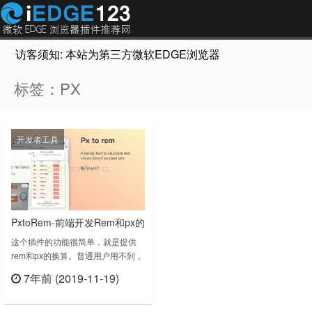
访客须知: 本站为第三方微软EDGE浏览器插件推荐网站，非Micr
标签：PX
开发者工具
PxtoRem-前端开发Rem和px的
换算工具插件
这个插件的功能很简单，就是提供
rem和px的换算。普通用户用不到，
前端开发，或者需要修改网页字体大
7年前 (2019-11-19)
小之类的CSS能用的到。em和rem
立刻查看
相对于px更具有灵活性，他们是相
对长度单位，意思是长度不是定死了