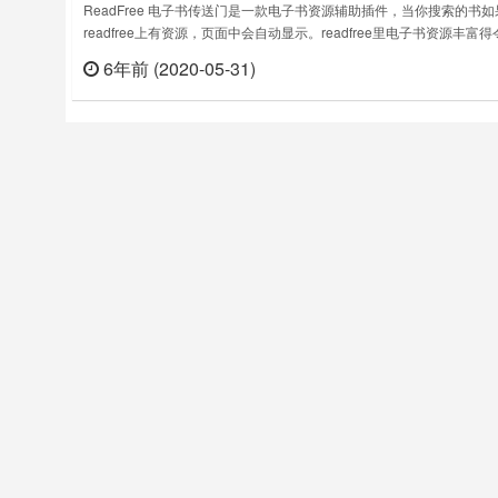
ReadFree 电子书传送门是一款电子书资源辅助插件，当你搜索的书如
readfree上有资源，页面中会自动显示。readfree里电子书资源丰富得
瞠目结舌，有它读书真的不用愁了！功能简介========ReadFree（
6年前 (2020-05-31)
立刻
http://readfree.me/ ）是超好用的电子书分享平台，在这里能找到很多
在Kindle上阅读的m……