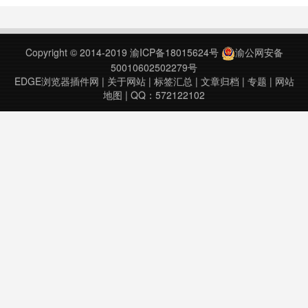
回原来的样子。Turn Off the Lights
是一个轻量而实用的插件，它为更舒
适的观看体验而设计。 它可以用于
Copyright © 2014-2019
渝ICP备18015624号
渝公网安备
所有已知的视频网站，如YouTube、
50010602502279号
Vi……
EDGE浏览器插件网
|
关于网站
|
标签汇总
|
文章归档
|
专题
|
网站
地图
| QQ：572122102