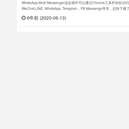
Telegram FB Messenge等
WhatsApp Multi Messenger这款插件可以通过Chrome工具栏轻松访问
WeChat,LINE, WhatsApp, Telegram，FB Messenge等等，赶快下
试一下吧！免费聊天和智能备忘录免费的文字信息、便捷的备忘录和屏
6年前 (2020-06-13)
立刻
图，让一切轻松自如LINE改变了全球的通讯模式，无论您身处何地，
畅享免费的文字信息……