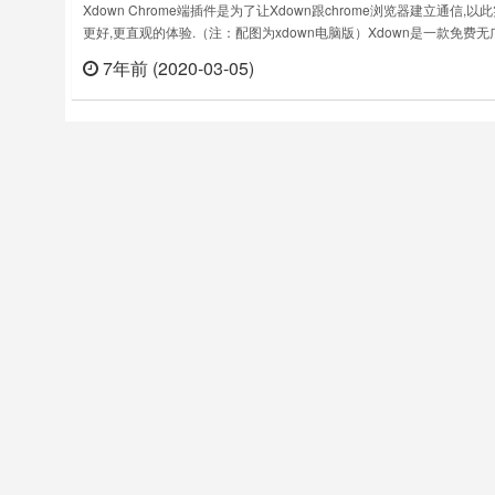
Xdown Chrome端插件是为了让Xdown跟chrome浏览器建立通信,以
更好,更直观的体验.（注：配图为xdown电脑版）Xdown是一款免费无
的下载管理器，下载工具，是idm / torrent 合成体，简单说就是一款好
7年前 (2020-03-05)
立刻
下载软件，类似于迅雷，不过没有广告。更多Xdown的介绍和使用推
https://www.tmchina.n……