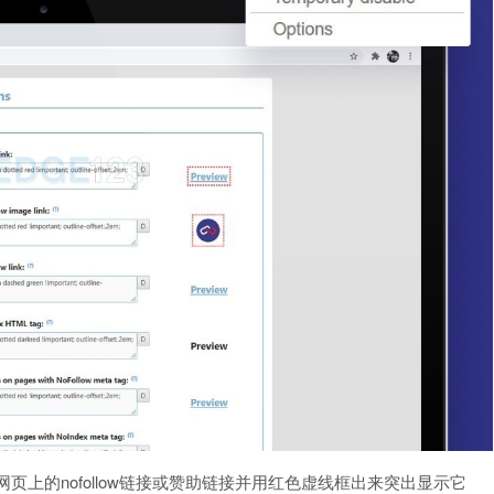
你发现网页上的nofollow链接或赞助链接并用红色虚线框出来突出显示它