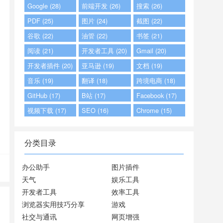
Google (28)
前端开发 (26)
搜索 (26)
PDF (25)
图片 (24)
截图 (22)
谷歌 (22)
油管 (22)
书签 (21)
阅读 (21)
开发者工具 (20)
Gmail (20)
开发者插件 (20)
亚马逊 (19)
文档 (19)
音乐 (19)
翻译 (18)
跨境电商 (18)
GitHub (17)
B站 (17)
Facebook (17)
视频下载 (17)
SEO (16)
Chrome (15)
分类目录
办公助手
图片插件
天气
娱乐工具
开发者工具
效率工具
浏览器实用技巧分享
游戏
社交与通讯
网页增强