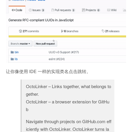
让你像使用 IDE 一样的实现类名点击跳转。
OctoLinker – Links together, what belongs to
gether.
OctoLinker – a browser extension for GitHu
b
Navigate through projects on GitHub.com eff
iciently with OctoLinker. OctoLinker turns la