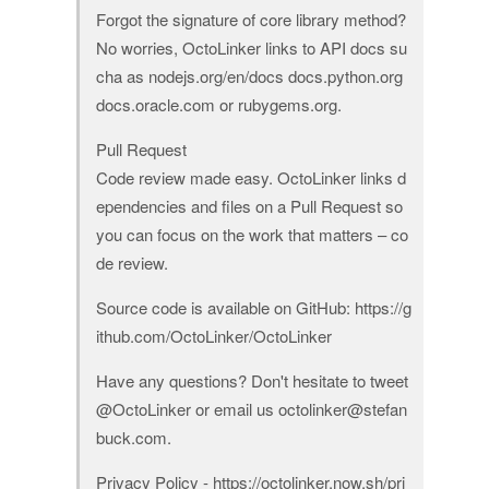
Forgot the signature of core library method?
No worries, OctoLinker links to API docs su
cha as nodejs.org/en/docs docs.python.org
docs.oracle.com or rubygems.org.
Pull Request
Code review made easy. OctoLinker links d
ependencies and files on a Pull Request so
you can focus on the work that matters – co
de review.
Source code is available on GitHub: https://g
ithub.com/OctoLinker/OctoLinker
Have any questions? Don't hesitate to tweet
@OctoLinker or email us octolinker@stefan
buck.com.
Privacy Policy - https://octolinker.now.sh/pri