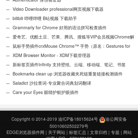
Video Downloader professional网页视频下载器
bilibili 哔哩哔哩 B站视频 下载助手
Grammarly for Chrome 好用的语法拼写检查插件
爱奇艺、优酷土豆、芒果、腾讯、搜狐等VIP会员视频Chrome解
析工具
鼠标手势插件crxMouse Chrome™ 手势（原名：Gestures for
Chrome(TM)汉化版）
XDM Browser Monitor - XDM下载管理器
新标签页插件Infinity 支持壁纸、云端、移动端、笔记、书签
Bookmarks clean up 浏览器收藏夹死链重复链接检测插件
Saladict 沙拉查词-专业聚合词典划词翻译
Care your Eyes 眼睛护航护眼插件
Copyright © 2014-2019
渝ICP备18015624号
渝公网安备
50010602502279号
EDGE浏览器插件网
|
关于网站
|
标签汇总
|
文章归档
|
专题
|
网站