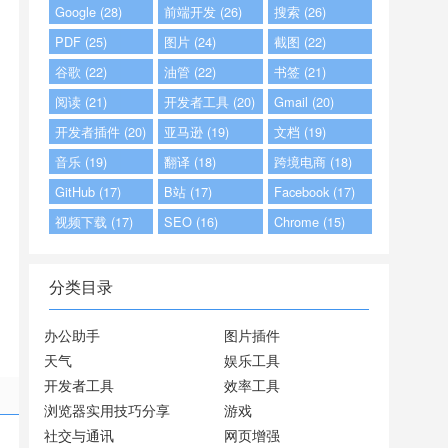
Google (28)
前端开发 (26)
搜索 (26)
PDF (25)
图片 (24)
截图 (22)
谷歌 (22)
油管 (22)
书签 (21)
阅读 (21)
开发者工具 (20)
Gmail (20)
开发者插件 (20)
亚马逊 (19)
文档 (19)
音乐 (19)
翻译 (18)
跨境电商 (18)
GitHub (17)
B站 (17)
Facebook (17)
视频下载 (17)
SEO (16)
Chrome (15)
分类目录
办公助手
图片插件
天气
娱乐工具
开发者工具
效率工具
浏览器实用技巧分享
游戏
社交与通讯
网页增强