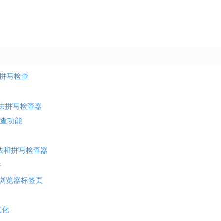
语法与拼写检查
™免费语法拼写检查器
检查功能
ool 语法和拼写检查器
件
桌面和浏览器标签页
式化