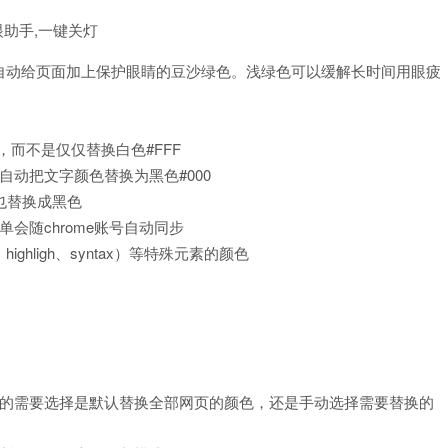
护眼助手,一键关灯
自动给页面加上保护眼睛的豆沙绿色。浅绿色可以缓解长时间用眼疲
，而不是仅仅替换白色#FFF
动把文字颜色替换为黑色#000
也替换成黑色
会随chrome账号自动同步
ghligh、syntax）等特殊元素的颜色
己的需要选择是默认替换全部网页的颜色，还是手动选择需要替换的