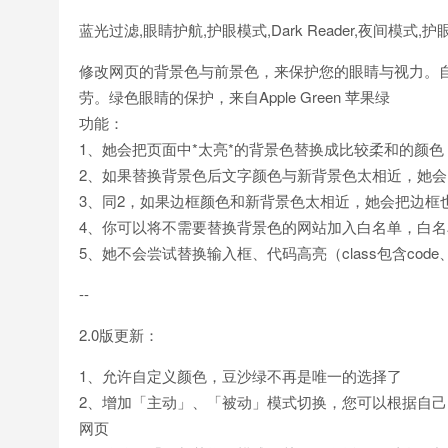
蓝光过滤,眼睛护航,护眼模式,Dark Reader,夜间模式,
修改网页的背景色与前景色，来保护您的眼睛与视力。
劳。绿色眼睛的保护，来自Apple Green 苹果绿
功能：
1、她会把页面中*太亮*的背景色替换成比较柔和的颜色
2、如果替换背景色后文字颜色与新背景色太相近，她会自
3、同2，如果边框颜色和新背景色太相近，她会把边框
4、你可以将不需要替换背景色的网站加入白名单，白名单
5、她不会尝试替换输入框、代码高亮（class包含code、hi
--
2.0版更新：
1、允许自定义颜色，豆沙绿不再是唯一的选择了
2、增加「主动」、「被动」模式切换，您可以根据自
网页