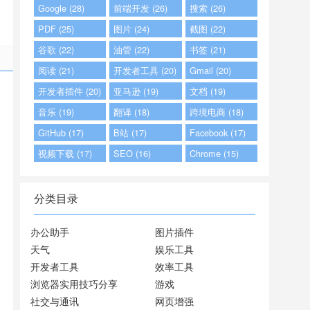
Google (28)
前端开发 (26)
搜索 (26)
PDF (25)
图片 (24)
截图 (22)
谷歌 (22)
油管 (22)
书签 (21)
阅读 (21)
开发者工具 (20)
Gmail (20)
开发者插件 (20)
亚马逊 (19)
文档 (19)
音乐 (19)
翻译 (18)
跨境电商 (18)
GitHub (17)
B站 (17)
Facebook (17)
视频下载 (17)
SEO (16)
Chrome (15)
分类目录
办公助手
图片插件
天气
娱乐工具
开发者工具
效率工具
浏览器实用技巧分享
游戏
社交与通讯
网页增强