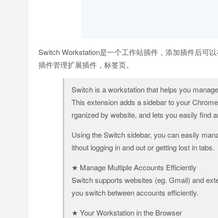
Switch Workstation是一个工作站插件，添加插件
插件管理扩展插件，标签页。
Switch is a workstation that helps you manage
This extension adds a sidebar to your Chrome b
rganized by website, and lets you easily find 
Using the Switch sidebar, you can easily mana
ithout logging in and out or getting lost in tabs.
★ Manage Multiple Accounts Efficiently
Switch supports websites (eg. Gmail) and exten
you switch between accounts efficiently.
★ Your Workstation in the Browser