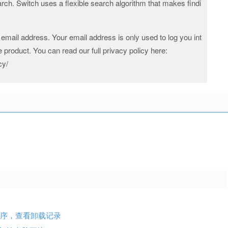
ch. Switch uses a flexible search algorithm that makes findi
 email address. Your email address is only used to log you int
 product. You can read our full privacy policy here:
cy/
程序，查看卸载记录