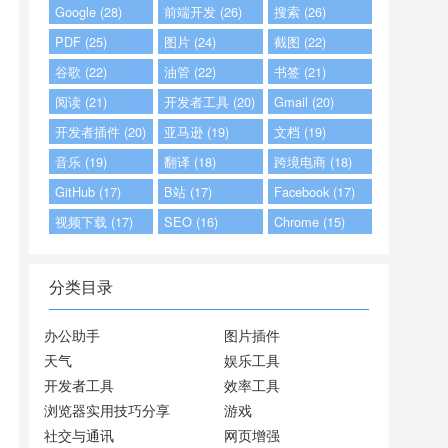
Google (28)
前端开发 (26)
搜索 (26)
PDF (25)
图片 (24)
截图 (22)
谷歌 (22)
油管 (22)
书签 (21)
阅读 (21)
开发者工具 (20)
Gmail (20)
开发者插件 (20)
亚马逊 (19)
文档 (19)
音乐 (19)
翻译 (18)
跨境电商 (18)
GitHub (17)
B站 (17)
Facebook (17)
视频下载 (17)
SEO (16)
Chrome (15)
分类目录
办公助手
图片插件
天气
娱乐工具
开发者工具
效率工具
浏览器实用技巧分享
游戏
社交与通讯
网页增强