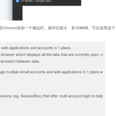
后可以在Chrome添加一个侧边栏。插件比较大，有124MiB。可以使用这个
 web applications and accounts in 1 place.
rowser which displays all the tabs that are currently open, o
and switch between tabs.
ge multiple email accounts and web applications in 1 place w
sions (eg. SessionBox) that offer multi-account login to help