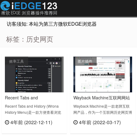
访客须知: 本站为第三方微软EDGE浏览器插件推荐网站，非Micr
标签：历史网页
效率工具
图片插件
Recent Tabs and
Wayback Machine互联网网站
History(Wrona History Menu)
快照历史博物馆
Recent Tabs and History (Wrona
Wayback Machine是一款老牌互联
History Menu)是一款方便查看浏览
网产品，作为一个互联网历史网页博
查看最近关闭的标签页和浏览
历史和最近关闭的标签页插件，安装
物馆储存了很多网站的网页快照。
历史
4年前 (2022-12-11)
4年前 (2022-03-17)
后点击插件图标即可查看，可以设置
可以在上面查看到很多知名网站的历
立刻查看
立刻查看
弹窗口的宽度高度，对最近关闭的标
史样子，有点意思。Wayback
签页和最近访问的网页分开设置显示
Machine v3.0上次更新日期：2022