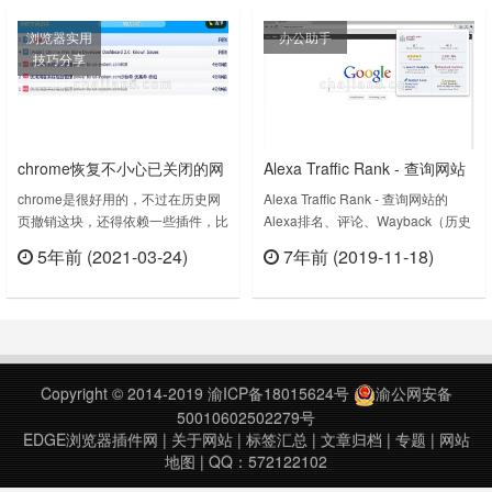
数量。Recent Tabs and History
年2月25日Wayback Machine
浏览器实用
办公助手
(Wrona History Menu) v2.5.1.0
v3.1.0.0上次更新日期：2022年4月
技巧分享
上……
13日……
chrome恢复不小心已关闭的网
Alexa Traffic Rank - 查询网站
页撤销刚关闭的历史网页
的Alexa全球排名、评论、历史
chrome是很好用的，不过在历史网
Alexa Traffic Rank - 查询网站的
页撤销这块，还得依赖一些插件，比
Alexa排名、评论、Wayback（历史
网页
如今天我们推荐的插件，它的功能就
网页）。只要是做过网站或者是做网
5年前 (2021-03-24)
7年前 (2019-11-18)
是用来恢复刚刚关闭的插件。历史关
络营销、运营方面的工作的，相信对
立刻查看
立刻查看
闭助手历史关闭助手这款Chrome插
alexa不需要再介绍了。全球网站排
件可以快速恢复并撤销历史关闭的标
名，我们一般都看Alexa，Alexa现
签页面。插件页：
在已经被亚马逊收购了。放在现在来
https://www.iedge123.com/lishi-
讲，这是一家做大数据的公司。The
guanbi-zhushou.htmlRecover
official Alexa Traffic Rank……
Copyright © 2014-2019
渝ICP备18015624号
渝公网安备
closed ta……
50010602502279号
EDGE浏览器插件网
|
关于网站
|
标签汇总
|
文章归档
|
专题
|
网站
地图
| QQ：572122102