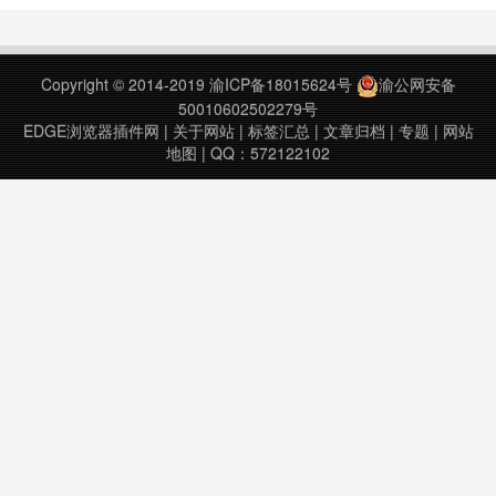
件有自己的设置页，可以设置偏好。
之前我们也推荐过返回顶部的插件
《Scroll To Top 网页添加返回顶部
Copyright © 2014-2019
渝ICP备18015624号
渝公网安备
按钮的插件》和《为网页添加返回
50010602502279号
顶……
EDGE浏览器插件网
|
关于网站
|
标签汇总
|
文章归档
|
专题
|
网站
地图
| QQ：572122102