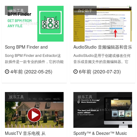
8.我的博客9.我的收藏：专辑/歌手
搜索在两个音乐盒中产生的音乐曲
娱乐工具
办公助手
10.我创建的歌单11.我收藏的歌单
目。- 播放时更改曲目的播放速度。-
12.歌曲评论查看13.相似……
当前播放或暂停音频……
Song BPM Finder and
AudioStudio 音频编辑器和音乐
Extractor从音乐或声音文件获
编辑器
Song BPM Finder and Extractor这
AudioStudio是用于创建或修改任何
款插件是一款专业的插件，它的功能
音乐或音频文件的音频编辑器。它
取BPM计数
是从音乐或声音文件获取BPM计
是“美丽的音频编辑器”与
4年前 (2022-05-25)
6年前 (2020-07-23)
数。（BPM是一分钟里歌曲拍子的
RedcoolMedia平台的集成。该集成
立刻查看
立刻查看
总数。最浅显的概念就是在一分钟的
的新功能包括：- 通过简单的点击，
时间段落之间,总共发出了几单位拍,
可以在AudioStudio中导入任何MP3
这个数量的单位便是BPM,它用于描
或WAV URL链接。- 音频编辑器创建
娱乐工具
娱乐工具
述歌曲的速度。）通过这个插件可以
的MP3和WAV创建可以使用由
查找每个音乐或声音文件的BPM计
RedcoolMedia托管的云平台共享。
数，使用插件可以提取BPM并找到
此外，AudioSt……
节拍的……
MusicTV 音乐电视 从
Spotify™ & Deezer™ Music