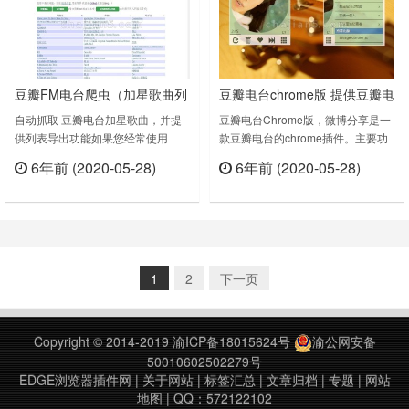
完成，登陆成功后，使用者若是直接
日……
点击start开始，播放音乐风格将会是
随机的，若是想……
豆瓣FM电台爬虫（加星歌曲列
豆瓣电台chrome版 提供豆瓣电
表导出）
台的基本功能
自动抓取 豆瓣电台加星歌曲，并提
豆瓣电台Chrome版，微博分享是一
供列表导出功能如果您经常使用
款豆瓣电台的chrome插件。主要功
Douban.fm，那您一定收藏了很多好
能：1.提供豆瓣电台的基本功能，基
6年前 (2020-05-28)
6年前 (2020-05-28)
听的歌曲！也许您想把歌曲列表导出
于chrome浏览器的插件，方便用户
立刻查看
立刻查看
到其他本地播放器，比如“网易云音
操作。2.社交网络分享（新浪，豆
乐”...可惜豆瓣电台现在还不支持加❤
瓣） 最近更新：全新改版增加专辑
歌曲列表的导出...没关系，有了这个
封面，支持单曲循环，兆赫选择列表
小扩展，一切都搞定！【使用方
与douban.fm网页版一致。等待完善
法】:1. 打开豆瓣电台，确认已经登
功能：兆赫搜索，最近收听歌曲列表
1
2
下一页
录（可以在douban.fm查看登录状
版本历史：v3.2.1修复无法……
态）……
Copyright © 2014-2019
渝ICP备18015624号
渝公网安备
50010602502279号
EDGE浏览器插件网
|
关于网站
|
标签汇总
|
文章归档
|
专题
|
网站
地图
| QQ：572122102