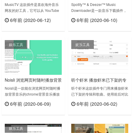
YouTube ™ 和 Vevo ™ 获取热
Downloader 下载Spotify和
MusicTV 这款插件是喜欢海外音乐
Spotify™ & Deezer™ Music
网友的好工具，它可以从 YouTube
Downloader是一款音乐下载插件，
门歌曲视频
Deezer网站上的音乐
™ 和 Vevo ™ 获取热门歌曲，各种
支持从Spotify和Deezer两个音乐网
6年前 (2020-06-12)
6年前 (2020-06-10)
流行、 摇滚、 说唱、 嘻哈、 爵士和
站下载音乐歌曲文件。Effective
立刻查看
立刻查看
金属高清音乐录影带。Watch top
music downloader, intended to
songs from YouTube™ and Vevo™.
upload single tracks from playlists,
Pop, rock, rap, hip-hop, jazz and
podcasts and albums!……
娱乐工具
娱乐工具
metal HD musi……
Noisli 浏览网页时随时播放背景
听个虾米 播放虾米已下架的专
音乐
辑和歌曲
Noisli是一款能在浏览网页时随时播
听个虾米这款插件专门用来播放虾米
放背景音乐的chrome背景音乐播放
已下架的专辑和歌曲。使用前后对比
插件，主要通过在起官方网站上的背
使用前后对比目前支持的乐队/歌
6年前 (2020-06-09)
6年前 (2020-06-02)
景音乐设置来播放不同风格的背景音
手：周杰伦, Radiohead, Coldplay,
立刻查看
立刻查看
乐。在安装这款插件后，使用者需要
...同时用户还可以自己添加更多被下
注册登陆才能使用该插件的音乐播放
架的乐队/歌手已知问题：无法获取
功能，进入其官方网站不需要进行翻
歌词和歌曲的收藏状态Enjoy!听个虾
娱乐工具
娱乐工具
墙，所以注册登陆用不了几分钟即可
米 v7.0上次更新日期：2019年3月8