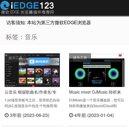
访客须知: 本站为第三方微软EDGE浏览器插件推荐网站，非Micr
标签：音乐
娱乐工具
娱乐工具
云音乐 根据歌曲名/作者名/专
Music mixer DJMusic 聆听来
辑名多平台去查找找资源匹配
自SoundCloud 和 YouTube 音
1.pc端登录账号之后，登录状态自动
DJMusic是一个音乐播放器，您可以
同步2.发现音乐中包含:个性推荐/歌
聆听和播放来自SoundCloud和
乐流
单/排行榜/歌手/最新音乐3.输入关键
YouTube提供的音乐流。- 与官方
3年前 (2023-06-23)
4年前 (2023-01-04)
词键入回车键支持搜索：单曲/歌手/
API Soundcloud和YouTube集成。-
立刻查看
立刻查看
专辑/歌单/歌词/博客/用户4.推荐博客
使用SoundCloud API搜索曲目。-
5.私人FM6.我喜欢的音乐7.最近播放
使用YouTube API搜索曲目。- 播放