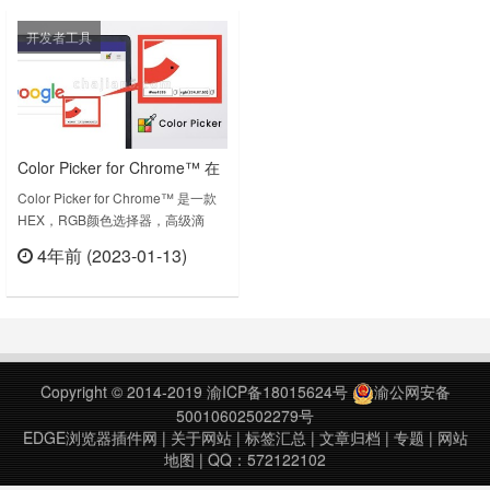
式：RGB、HEX、HSV* 点击即可复
开发者工具
制* 适合在HTML、CSS和其他语言
中使用除此之外，Amazing color
pick……
Color Picker for Chrome™ 在
网页上拾取颜色 获取颜色
Color Picker for Chrome™ 是一款
HEX，RGB颜色选择器，高级滴
HEX/RGB代码
管，能够在任何页面上拾取颜色，获
4年前 (2023-01-13)
得颜色的HEX/RGB代码。如何使用
立刻查看
插件呢？✓ 安装后，打开您想要获
取颜色代码的任何网页✓ 然后单击
扩展图标，它将启用颜色选择器图标
✓ 再点击所需拾取颜色的地方，它
将以HEX和RGB选项为您提供该颜
Copyright © 2014-2019
渝ICP备18015624号
渝公网安备
色代码的信息✓ 复制代码并复……
50010602502279号
EDGE浏览器插件网
|
关于网站
|
标签汇总
|
文章归档
|
专题
|
网站
地图
| QQ：572122102