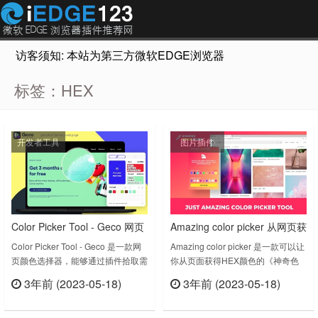
访客须知: 本站为第三方微软EDGE浏览器插件推荐网站，非Micr
标签：HEX
开发者工具
图片插件
Color Picker Tool - Geco 网页
Amazing color picker 从网页获
颜色选择器 支持RGB、HEX格
得HEX颜色 可转换成RGB、
Color Picker Tool - Geco 是一款网
Amazing color picker 是一款可以让
页颜色选择器，能够通过插件拾取需
你从页面获得HEX颜色的《神奇色
式
HEX或HSV等格式
要的颜色代码，支持RGB、HEX代
彩拾取器》扩展插件，如果你是平面
3年前 (2023-05-18)
3年前 (2023-05-18)
码格式。Geco v1.0.3.0上次更新日
设计师、营销人员或软件开发人员，
立刻查看
立刻查看
期：2023年4月11日……
它将会是你的好工具。它的功能特色
有：* 颜色拾取工具* 多种颜色格