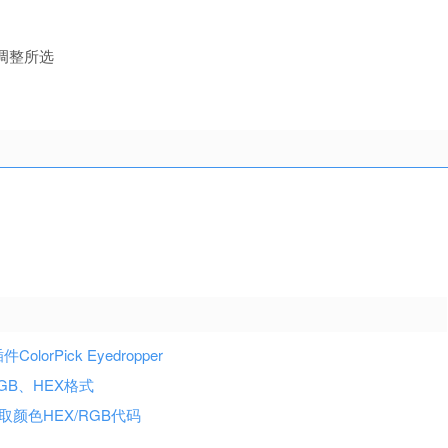
调整所选
rPick Eyedropper
支持RGB、HEX格式
色 获取颜色HEX/RGB代码