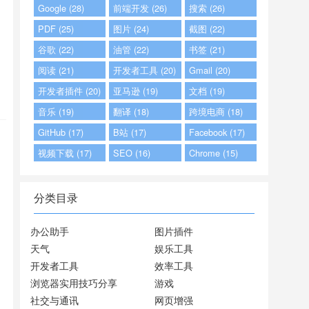
Google (28)
前端开发 (26)
搜索 (26)
PDF (25)
图片 (24)
截图 (22)
谷歌 (22)
油管 (22)
书签 (21)
阅读 (21)
开发者工具 (20)
Gmail (20)
开发者插件 (20)
亚马逊 (19)
文档 (19)
音乐 (19)
翻译 (18)
跨境电商 (18)
GitHub (17)
B站 (17)
Facebook (17)
视频下载 (17)
SEO (16)
Chrome (15)
分类目录
办公助手
图片插件
天气
娱乐工具
开发者工具
效率工具
浏览器实用技巧分享
游戏
社交与通讯
网页增强