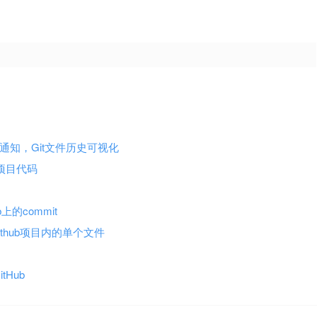
Hub通知，Git文件历史可视化
ub项目代码
ub上的commit
下载Github项目内的单个文件
tHub