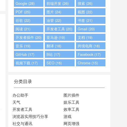
Google (28)
前端开发 (26)
搜索 (26)
PDF (25)
图片 (24)
截图 (22)
谷歌 (22)
油管 (22)
书签 (21)
阅读 (21)
开发者工具 (20)
Gmail (20)
开发者插件 (20)
亚马逊 (19)
文档 (19)
音乐 (19)
翻译 (18)
跨境电商 (18)
GitHub (17)
B站 (17)
Facebook (17)
视频下载 (17)
SEO (16)
Chrome (15)
分类目录
办公助手
图片插件
天气
娱乐工具
开发者工具
效率工具
浏览器实用技巧分享
游戏
社交与通讯
网页增强