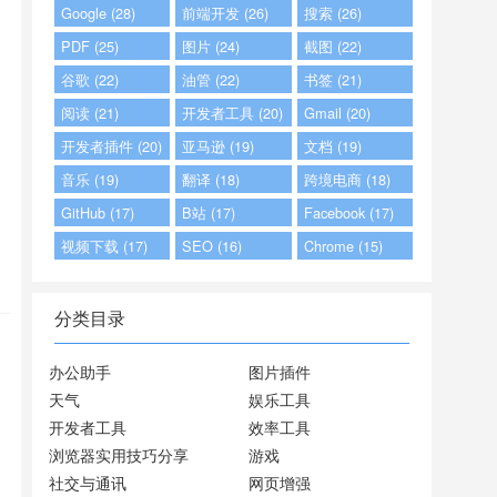
Google (28)
前端开发 (26)
搜索 (26)
PDF (25)
图片 (24)
截图 (22)
谷歌 (22)
油管 (22)
书签 (21)
阅读 (21)
开发者工具 (20)
Gmail (20)
开发者插件 (20)
亚马逊 (19)
文档 (19)
音乐 (19)
翻译 (18)
跨境电商 (18)
GitHub (17)
B站 (17)
Facebook (17)
视频下载 (17)
SEO (16)
Chrome (15)
分类目录
办公助手
图片插件
天气
娱乐工具
开发者工具
效率工具
浏览器实用技巧分享
游戏
社交与通讯
网页增强