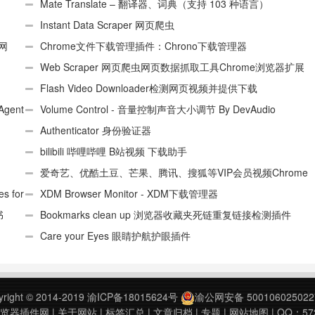
Mate Translate – 翻译器、词典（支持 103 种语言）
Instant Data Scraper 网页爬虫
个网
Chrome文件下载管理插件：Chrono下载管理器
Web Scraper 网页爬虫网页数据抓取工具Chrome浏览器扩展
插件
Flash Video Downloader检测网页视频并提供下载
Agent
Volume Control - 音量控制声音大小调节 By DevAudio
Authenticator 身份验证器
bilibili 哔哩哔哩 B站视频 下载助手
爱奇艺、优酷土豆、芒果、腾讯、搜狐等VIP会员视频Chrome
 for
解析工具
XDM Browser Monitor - XDM下载管理器
书
Bookmarks clean up 浏览器收藏夹死链重复链接检测插件
Care your Eyes 眼睛护航护眼插件
yright © 2014-2019
渝ICP备18015624号
渝公网安备 500106025022
浏览器插件网
|
关于网站
|
标签汇总
|
文章归档
|
专题
|
网站地图
| QQ：57