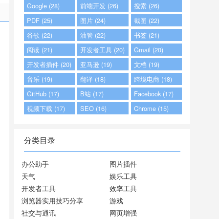
Google (28)
前端开发 (26)
搜索 (26)
PDF (25)
图片 (24)
截图 (22)
谷歌 (22)
油管 (22)
书签 (21)
阅读 (21)
开发者工具 (20)
Gmail (20)
开发者插件 (20)
亚马逊 (19)
文档 (19)
音乐 (19)
翻译 (18)
跨境电商 (18)
GitHub (17)
B站 (17)
Facebook (17)
视频下载 (17)
SEO (16)
Chrome (15)
分类目录
办公助手
图片插件
天气
娱乐工具
开发者工具
效率工具
浏览器实用技巧分享
游戏
社交与通讯
网页增强