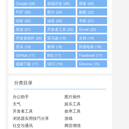
Google (28)
前端开发 (26)
搜索 (26)
PDF (25)
图片 (24)
截图 (22)
谷歌 (22)
油管 (22)
书签 (21)
阅读 (21)
开发者工具 (20)
Gmail (20)
开发者插件 (20)
亚马逊 (19)
文档 (19)
音乐 (19)
翻译 (18)
跨境电商 (18)
GitHub (17)
B站 (17)
Facebook (17)
视频下载 (17)
SEO (16)
Chrome (15)
分类目录
办公助手
图片插件
天气
娱乐工具
开发者工具
效率工具
浏览器实用技巧分享
游戏
社交与通讯
网页增强