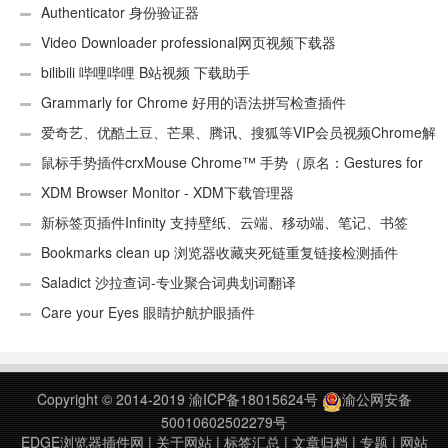
Authenticator 身份验证器
Video Downloader professional网页视频下载器
bilibili 哔哩哔哩 B站视频 下载助手
Grammarly for Chrome 好用的语法拼写检查插件
爱奇艺、优酷土豆、芒果、腾讯、搜狐等VIP会员视频Chrome解
析工具
鼠标手势插件crxMouse Chrome™ 手势（原名：Gestures for
Chrome(TM)汉化版）
XDM Browser Monitor - XDM下载管理器
新标签页插件Infinity 支持壁纸、云端、移动端、笔记、书签
Bookmarks clean up 浏览器收藏夹死链重复链接检测插件
Saladict 沙拉查词-专业聚合词典划词翻译
Care your Eyes 眼睛护航护眼插件
Copyright © 2014-2019
渝ICP备18015624号
渝公网安备
50010602502279号
EDGE浏览器插件网
|
关于网站
|
标签汇总
|
文章归档
|
专题
|
网站