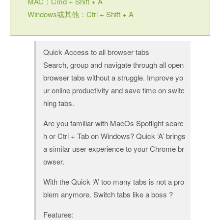
MAC：Cmd + Shift + A
Windows或其他：Ctrl + Shift + A
Quick Access to all browser tabs
Search, group and navigate through all open
browser tabs without a struggle. Improve yo
ur online productivity and save time on switc
hing tabs.
Are you familiar with MacOs Spotlight searc
h or Ctrl + Tab on Windows? Quick ‘A’ brings
a similar user experience to your Chrome br
owser.
With the Quick ‘A’ too many tabs is not a pro
blem anymore. Switch tabs like a boss ?
Features: