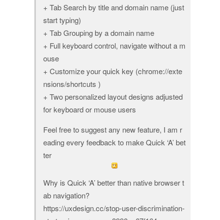
+ Tab Search by title and domain name (just
start typing)
+ Tab Grouping by a domain name
+ Full keyboard control, navigate without a m
ouse
+ Customize your quick key (chrome://exte
nsions/shortcuts )
+ Two personalized layout designs adjusted
for keyboard or mouse users
Feel free to suggest any new feature, I am r
eading every feedback to make Quick ‘A’ bet
ter
Why is Quick ‘A’ better than native browser t
ab navigation?
https://uxdesign.cc/stop-user-discrimination-