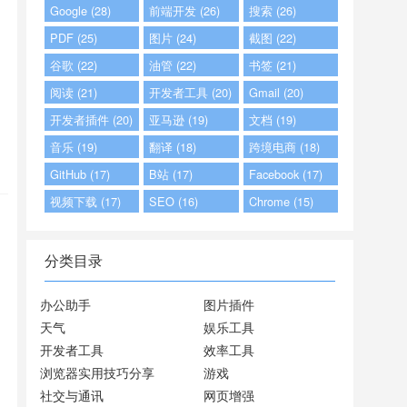
Google (28)
前端开发 (26)
搜索 (26)
PDF (25)
图片 (24)
截图 (22)
谷歌 (22)
油管 (22)
书签 (21)
阅读 (21)
开发者工具 (20)
Gmail (20)
开发者插件 (20)
亚马逊 (19)
文档 (19)
音乐 (19)
翻译 (18)
跨境电商 (18)
GitHub (17)
B站 (17)
Facebook (17)
视频下载 (17)
SEO (16)
Chrome (15)
分类目录
办公助手
图片插件
天气
娱乐工具
开发者工具
效率工具
浏览器实用技巧分享
游戏
社交与通讯
网页增强