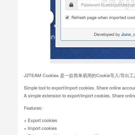
J2TEAM Cookies 是一款简单易用的Cookie导入/导出
Simple tool to export/import cookies. Share online accou
A simple extension to export/import cookies. Share onli
Features:
+ Export cookies
+ Import cookies