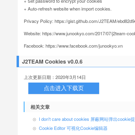
+ Set password to encrypt your cookies
+ Auto-refresh website when import cookies.
Privacy Policy: https://gist.github.com/J2TEAM/ebd8
Website: https://www.junookyo.com/2017/07/j2team-coo
Facebook: https://www.facebook.com/junookyo.vn
J2TEAM Cookies v0.0.6
上次更新日期：2020年3月14日
点击进入下载页
相关文章
I don't care about cookies 屏蔽网站弹出cookie
Cookie Editor 可视化Cookie编辑器