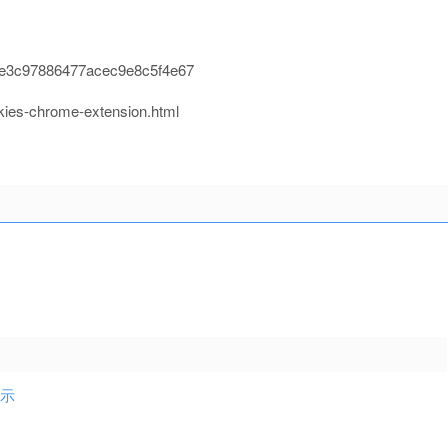
2d9e3c97886477acec9e8c5f4e67
kies-chrome-extension.html
提示