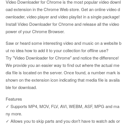
Video Downloader for Chrome is the most popular video downl
oad extension in the Chrome Web store. Get an online video d
ownloader, video player and video playlist in a single package!
Install Video Downloader for Chrome and release all the video
power of your Chrome Browser.
Saw or heard some interesting video and music on a website b
ut no idea how to add it to your collection for offline use?
Try "Video Downloader for Chrome" and notice the difference!
We provide you an easier way to find out where the actual me
dia file is located on the server. Once found, a number mark is
shown on the extension icon indicating that media file is availa
ble for download.
Features
✓ Supports MP4, MOV, FLV, AVI, WEBM, ASF, MPG and ma
ny more.
✓ Allows you to skip parts and you don't have to watch ads or