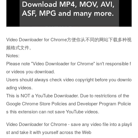
Video Downloader for Chrome方便你从不同的网站下载多种视
频格式文件。
Notes:
Please note "Video Downloader for Chrome" isn't responsible f
or videos you download.
Users should always check video copyright before you downlo
ading videos.
This is NOT a YouTube Downloader. Due to restrictions of the
Google Chrome Store Policies and Developer Program Policie
s this extension can not save YouTube videos.
Video Downloader for Chrome - save any video file into a playli
st and take it with yourself across the Web