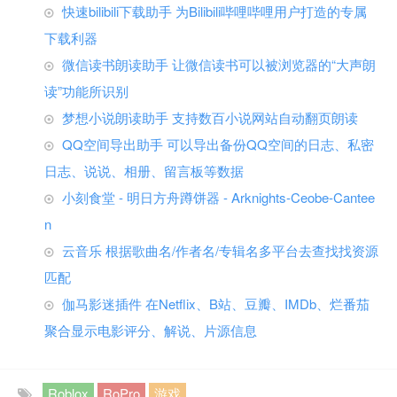
快速bilibili下载助手 为Bilibili哔哩哔哩用户打造的专属
下载利器
微信读书朗读助手 让微信读书可以被浏览器的“大声朗
读”功能所识别
梦想小说朗读助手 支持数百小说网站自动翻页朗读
QQ空间导出助手 可以导出备份QQ空间的日志、私密
日志、说说、相册、留言板等数据
小刻食堂 - 明日方舟蹲饼器 - Arknights-Ceobe-Cantee
n
云音乐 根据歌曲名/作者名/专辑名多平台去查找找资源
匹配
伽马影迷插件 在Netflix、B站、豆瓣、IMDb、烂番茄
聚合显示电影评分、解说、片源信息
Roblox
RoPro
游戏