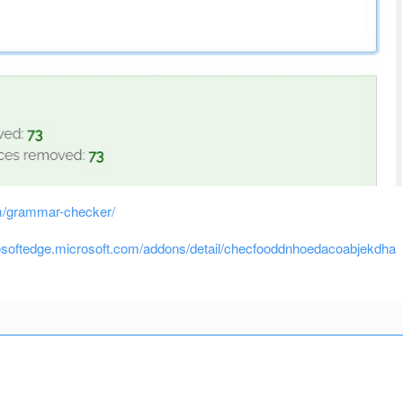
om/grammar-checker/
rosoftedge.microsoft.com/addons/detail/checfooddnhoedacoabjekdha