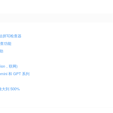
™免费语法拼写检查器
检查功能
辅助
sion，联网)
emini 和 GPT 系列
放大到 500%