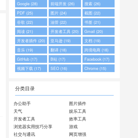
Google (28)
前端开发 (26)
搜索 (26)
PDF (25)
图片 (24)
截图 (22)
谷歌 (22)
油管 (22)
书签 (21)
阅读 (21)
开发者工具 (20)
Gmail (20)
开发者插件 (20)
亚马逊 (19)
文档 (19)
音乐 (19)
翻译 (18)
跨境电商 (18)
GitHub (17)
B站 (17)
Facebook (17)
视频下载 (17)
SEO (16)
Chrome (15)
分类目录
办公助手
图片插件
天气
娱乐工具
开发者工具
效率工具
浏览器实用技巧分享
游戏
社交与通讯
网页增强