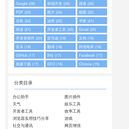
Google (28)
前端开发 (26)
搜索 (26)
PDF (25)
图片 (24)
截图 (22)
谷歌 (22)
油管 (22)
书签 (21)
阅读 (21)
开发者工具 (20)
Gmail (20)
开发者插件 (20)
亚马逊 (19)
文档 (19)
音乐 (19)
翻译 (18)
跨境电商 (18)
GitHub (17)
B站 (17)
Facebook (17)
视频下载 (17)
SEO (16)
Chrome (15)
分类目录
办公助手
图片插件
天气
娱乐工具
开发者工具
效率工具
浏览器实用技巧分享
游戏
社交与通讯
网页增强